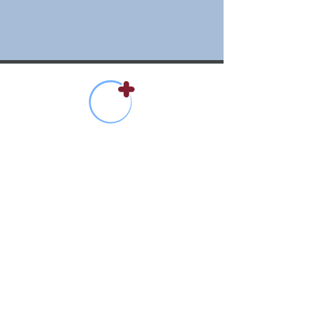
Wrestedt
Bahnhofstraße 43
29559 Wrestedt
​ info@landarztpraxis-wrestedt.de
05802 228
Öffnungszeiten
Montag: 9:00 - 12:00 u. 16:00 - 18:00 Uhr
Dienstag: 9:00 - 12:00 u. 16:00 - 18:00 Uhr