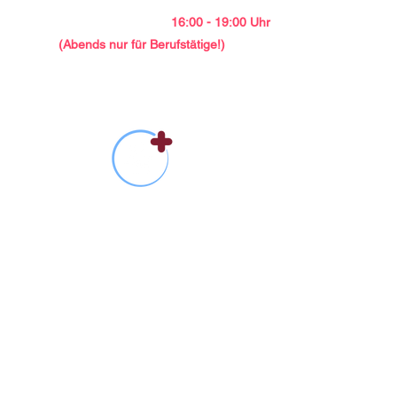
Mittwoch: 9:00 - 12:00 Uhr
Donnerstag: 9:00 - 12:00 u.
16:00 - 19:00 Uhr
(Abends nur für Berufstätige!)
Holdenstedt
Tannenweg1
29525 Uelzen
​ info@landarztpraxis-holdenstedt.de
0581 76251
Aktuell geschlossen wegen Sanierungsarbeiten
!