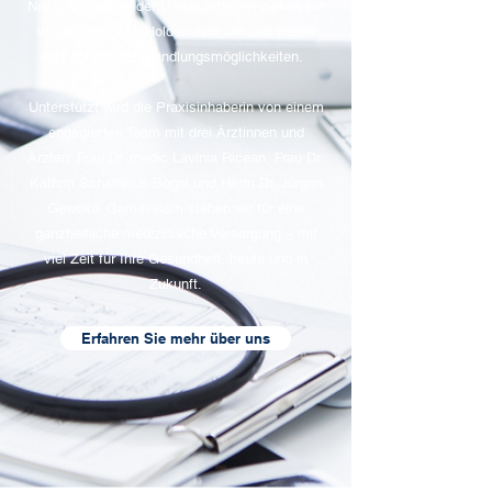
Nach Abschluss der Umbauarbeiten ziehen wir
vollständig nach Holdenstedt um und bieten
dort optimale Behandlungsmöglichkeiten.
Unterstützt wird die Praxisinhaberin von einem
engagierten Team mit drei Ärztinnen und
Ärzten: Frau Dr. medic Lavinia Ricean, Frau Dr.
Kathrin Schafferus-Bögel und Herrn Dr. Jürgen
Geweke. Gemeinsam stehen wir für eine
ganzheitliche medizinische Versorgung – mit
viel Zeit für Ihre Gesundheit, heute und in
Zukunft.
Erfahren Sie mehr über uns