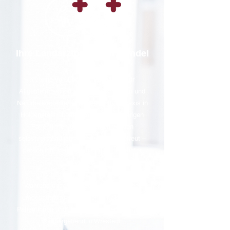
Ihre Landarztpraxis im Wandel
Yvonne von Lochow, Fachärztin für
Allgemeinmedizin, Ernährungsmedizin und
Naturheilverfahren hat die Landarztpraxis in
Holdenstedt übernommen. Alle bisherigen
Patientinnen und Patienten werden
selbstverständlich weiter von uns betreut –
persönlich, verlässlich und in gewohnter
Qualität.
Während unser Standort in Holdenstedt
umgebaut wird, versorgen wir aktuell alle
Patientinnen und Patienten beider Standorte
vorübergehend in Wrestedt.