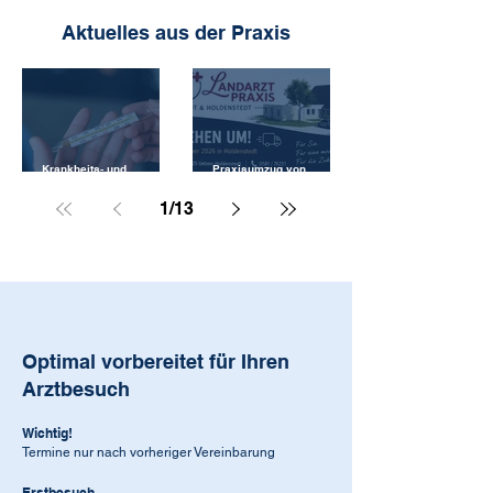
​Aktuelles aus der Praxis
Krankheits- und
Praxisumzug von
urlaubsbedingte
Wrestedt nach
Personalausfälle
Holdenstedt –
1
/
13
Informationen für unsere
Patientinnen und
Patienten
Optimal vorbereitet für Ihren
Arztbesuch
Wichtig!
Termine nur nach vorheriger Vereinbarung
Erstbesuch