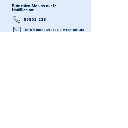
Bitte rufen Sie uns nur in
Notfällen an:
05802 228
​ info@landarztpraxis-wrestedt.de
Landarztpraxis
Holdenstedt
Der Standort ist aktuell wegen
Sanierungsarbeiten geschlossen!
Bis zur Wiedereröffnung finden Sie
unser Holdenstedter Team in der
Landarztpraxis in Wrestedt. Wir freuen
uns, Sie dort weiterhin zu betreuen!